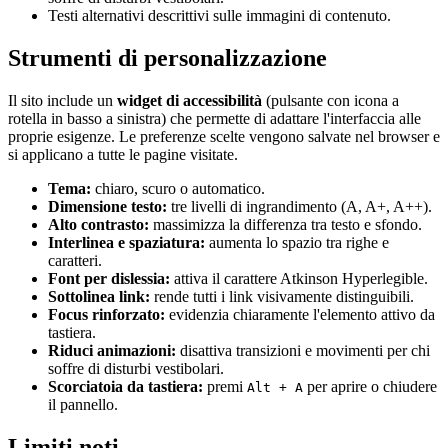
Testi alternativi descrittivi sulle immagini di contenuto.
Strumenti di personalizzazione
Il sito include un
widget di accessibilità
(pulsante con icona a
rotella in basso a sinistra) che permette di adattare l'interfaccia alle
proprie esigenze. Le preferenze scelte vengono salvate nel browser e
si applicano a tutte le pagine visitate.
Tema:
chiaro, scuro o automatico.
Dimensione testo:
tre livelli di ingrandimento (A, A+, A++).
Alto contrasto:
massimizza la differenza tra testo e sfondo.
Interlinea e spaziatura:
aumenta lo spazio tra righe e
caratteri.
Font per dislessia:
attiva il carattere Atkinson Hyperlegible.
Sottolinea link:
rende tutti i link visivamente distinguibili.
Focus rinforzato:
evidenzia chiaramente l'elemento attivo da
tastiera.
Riduci animazioni:
disattiva transizioni e movimenti per chi
soffre di disturbi vestibolari.
Scorciatoia da tastiera:
premi
per aprire o chiudere
Alt + A
il pannello.
Limiti noti