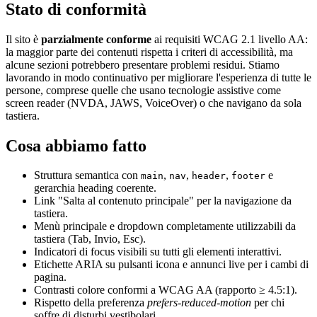
Stato di conformità
Il sito è
parzialmente conforme
ai requisiti WCAG 2.1 livello AA:
la maggior parte dei contenuti rispetta i criteri di accessibilità, ma
alcune sezioni potrebbero presentare problemi residui. Stiamo
lavorando in modo continuativo per migliorare l'esperienza di tutte le
persone, comprese quelle che usano tecnologie assistive come
screen reader (NVDA, JAWS, VoiceOver) o che navigano da sola
tastiera.
Cosa abbiamo fatto
Struttura semantica con
,
,
,
e
main
nav
header
footer
gerarchia heading coerente.
Link "Salta al contenuto principale" per la navigazione da
tastiera.
Menù principale e dropdown completamente utilizzabili da
tastiera (Tab, Invio, Esc).
Indicatori di focus visibili su tutti gli elementi interattivi.
Etichette ARIA su pulsanti icona e annunci live per i cambi di
pagina.
Contrasti colore conformi a WCAG AA (rapporto ≥ 4.5:1).
Rispetto della preferenza
prefers-reduced-motion
per chi
soffre di disturbi vestibolari.