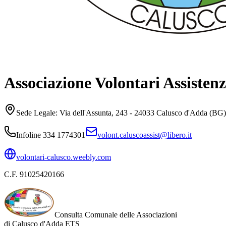
Associazione Volontari Assiste
Sede Legale:
Via dell'Assunta, 243 - 24033 Calusco d'Adda (BG)
Infoline
334 1774301
volont.caluscoassist@libero.it
volontari-calusco.weebly.com
C.F.
91025420166
Consulta Comunale delle Associazioni
di
Calusco d'Adda
ETS