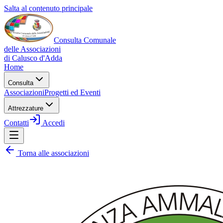
Salta al contenuto principale
Consulta Comunale
delle Associazioni
di
Calusco d'Adda
Home
Consulta
Associazioni
Progetti ed Eventi
Attrezzature
Contatti
Accedi
Torna alle associazioni