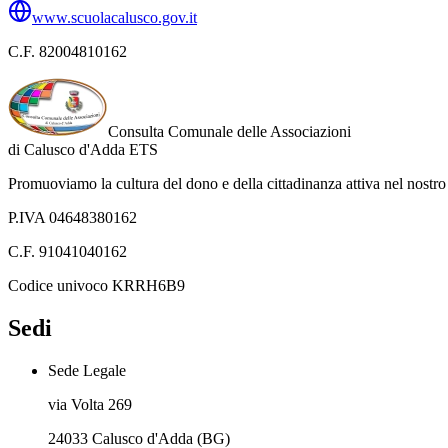
www.scuolacalusco.gov.it
C.F.
82004810162
Consulta Comunale delle Associazioni
di
Calusco d'Adda
ETS
Promuoviamo la cultura del dono e della cittadinanza attiva nel nostro 
P.IVA 04648380162
C.F. 91041040162
Codice univoco KRRH6B9
Sedi
Sede Legale
via Volta 269
24033 Calusco d'Adda (BG)