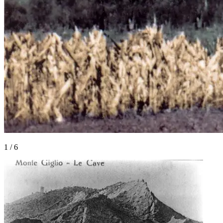
1
/
6