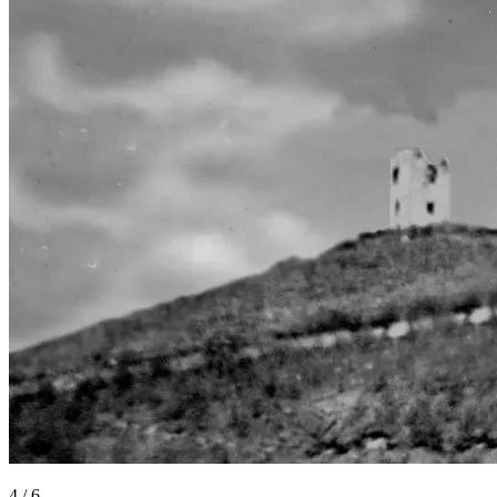
4
/
6