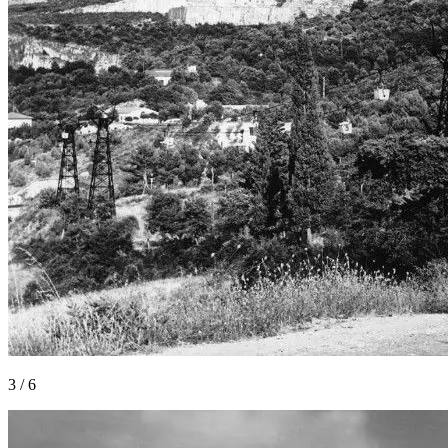
3
/
6