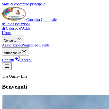
Salta al contenuto principale
Consulta Comunale
delle Associazioni
di
Calusco d'Adda
Home
Consulta
Associazioni
Progetti ed Eventi
Attrezzature
Contatti
Accedi
The Quarry Life
Benvenuti